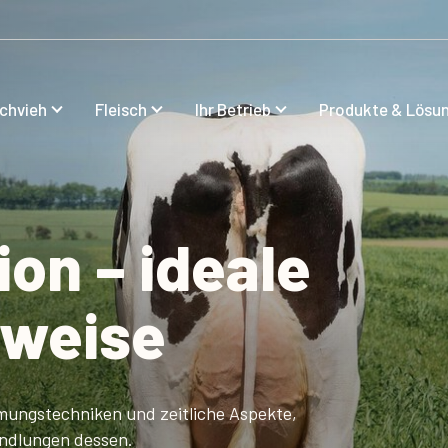
lchvieh
Fleisch
Ihr Betrieb
Produkte & Lösu
on – ideale
weise
mungstechniken und zeitliche Aspekte,
ndlungen dessen.