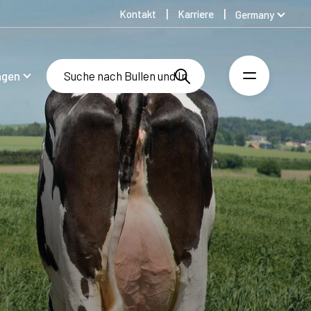
Kontakt
Karriere
Germany
Global
Australia
ngen
Denmark
Finland
Spanish
Swedish
United Kingdom
United States