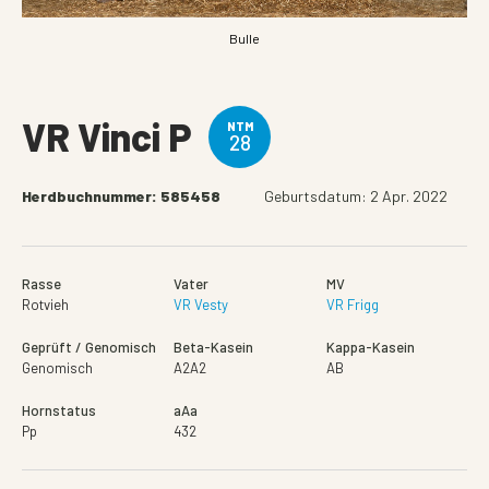
Bulle
VR Vinci P
NTM
28
Herdbuchnummer: 585458
Geburtsdatum: 2 Apr. 2022
Rasse
Vater
MV
Rotvieh
VR Vesty
VR Frigg
Geprüft / Genomisch
Beta-Kasein
Kappa-Kasein
Genomisch
A2A2
AB
Hornstatus
aAa
Pp
432