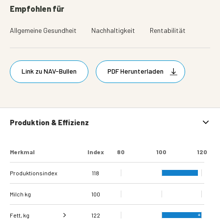
Empfohlen für
Allgemeine Gesundheit
Nachhaltigkeit
Rentabilität
Link zu NAV-Bullen
PDF Herunterladen
Produktion & Effizienz
Merkmal
Index
80
100
120
Produktionsindex
118
Milch kg
100
Fett, kg
122