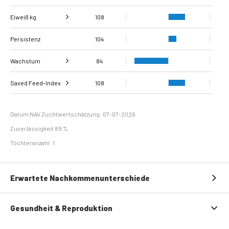
Eiweiß kg
Fett, %
108
127
Persistenz
Eiweiß %
104
114
Wachstum
84
Schlachtkörperklass
Saved Feed-Index
Tägliche Zunahmen
108
90
82
ifizierung
Erhaltungsbedarf
108
Datum NAV Zuchtwertschätzung: 07-07-2026
Zuverlässigkeit 89 %
Töchteranzahl: 1
Erwartete Nachkommenunterschiede
Gesundheit & Reproduktion