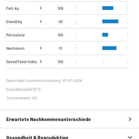
Fett, kg
109
Eiweiß kg
Fett, %
100
113
Persistenz
Eiweiß %
100
105
Wachstum
111
Schlachtkörperklass
Saved Feed-Index
Tägliche Zunahmen
102
100
117
ifizierung
Erhaltungsbedarf
118
Datum NAV Zuchtwertschätzung: 07-07-2026
Zuverlässigkeit 97 %
Töchteranzahl: 231
Erwartete Nachkommenunterschiede
Gesundheit & Reproduktion