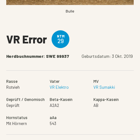
Bulle
VR Error
NTM
29
Herdbuchnummer: SWE 99937
Geburtsdatum: 3 Okt. 2019
Rasse
Vater
MV
Rotvieh
VR Elektro
VR Sumakki
Geprüft / Genomisch
Beta-Kasein
Kappa-Kasein
Geprüft
A2A2
AB
Hornstatus
aAa
Mit Hörnern
543