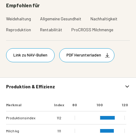
Empfohlen für
Weidehaltung
Allgemeine Gesundheit
Nachhaltigkeit
Reproduktion
Rentabilität
ProCROSS Milchmenge
Link zu NAV-Bullen
PDF Herunterladen
Produktion & Effizienz
Merkmal
Index
80
100
120
Produktionsindex
112
Milch kg
111