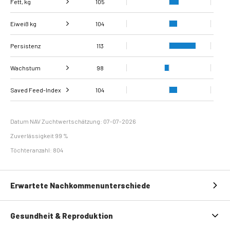
Fett, kg
105
Eiweiß kg
Fett, %
104
104
Persistenz
Eiweiß %
108
113
Wachstum
98
Schlachtkörperklass
Saved Feed-Index
Tägliche Zunahmen
104
98
99
ifizierung
Erhaltungsbedarf
107
Datum NAV Zuchtwertschätzung: 07-07-2026
Zuverlässigkeit 99 %
Töchteranzahl: 804
Erwartete Nachkommenunterschiede
Gesundheit & Reproduktion