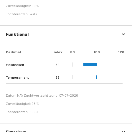
Zuverlässigkeit 99 %
Töchteranzahl: 4313
Funktional
Merkmal
Index
80
100
120
Melkbarkeit
89
Temperament
99
Datum NAV Zuchtwertschätzung: 07-07-2026
Zuverlässigkeit 98 %
Töchteranzahl: 1960
Exterieur