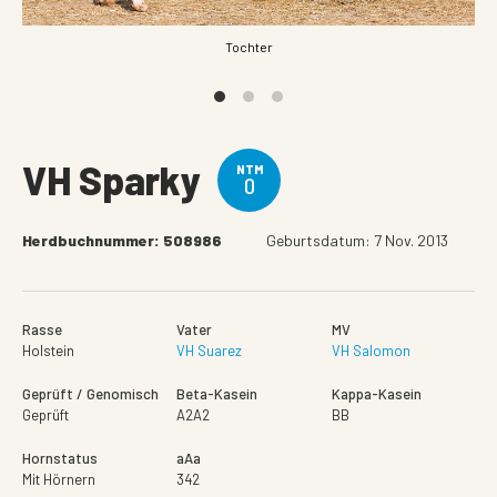
Tochter
VH Sparky
NTM
0
Herdbuchnummer: 508986
Geburtsdatum: 7 Nov. 2013
Rasse
Vater
MV
Holstein
VH Suarez
VH Salomon
Geprüft / Genomisch
Beta-Kasein
Kappa-Kasein
Geprüft
A2A2
BB
Hornstatus
aAa
Mit Hörnern
342