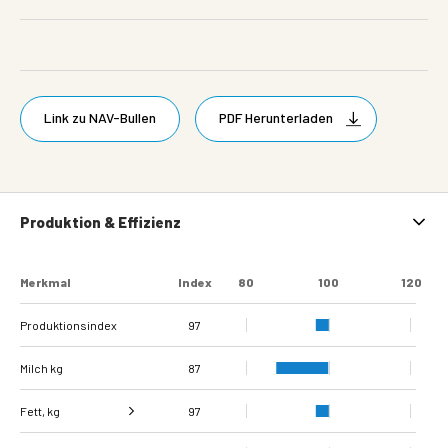
Link zu NAV-Bullen
PDF Herunterladen
Produktion & Effizienz
Merkmal
Index
80
100
120
Produktionsindex
97
Milch kg
87
Fett, kg
97