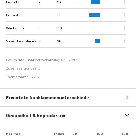
Eiweiß kg
Fett, %
108
93
Persistenz
Eiweiß %
111
91
Wachstum
100
Schlachtkörperklass
Saved Feed-Index
Tägliche Zunahmen
102
96
97
ifizierung
Erhaltungsbedarf
97
Datum NAV Zuchtwertschätzung: 07-07-2026
Zuverlässigkeit 99 %
Töchteranzahl: 4375
Erwartete Nachkommenunterschiede
Gesundheit & Reproduktion
Merkmal
Index
80
100
120