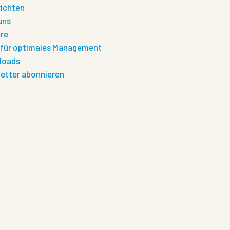
ichten
uns
ere
 für optimales Management
loads
etter abonnieren