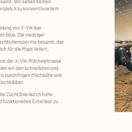
esamt. Wir sehen keinen
ergleich zu konventionellem
ndung von X-Vik das
h Blue. Die niedriger
eischbullensperma besamt, das
ch für die Mast liefert.
it der X-Vik-Milchviehrasse
len wir den schnellsten und
re zukünftigen Milchkühe und
ischkälber.
die Zuchtlinie durch hohe
 funktionelles Exterieur zu