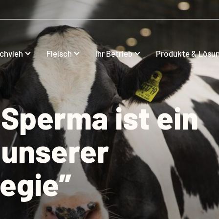
lchvieh
Fleisch
Ihr Betrieb
Produkte & Lösu
Sperma ist ein
 unserer
egie”