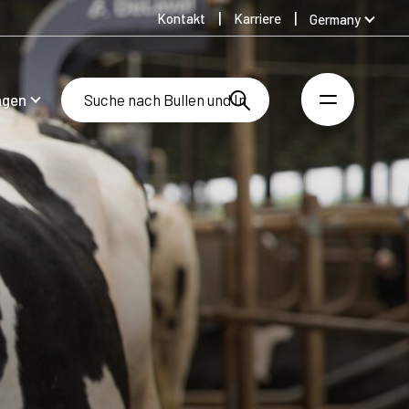
Kontakt
Karriere
Germany
Global
Australia
ngen
Denmark
Finland
Spanish
Swedish
United Kingdom
United States