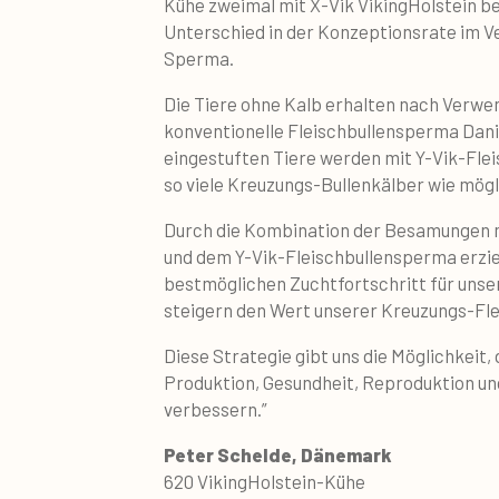
Kühe zweimal mit X-Vik VikingHolstein b
Unterschied in der Konzeptionsrate im V
Sperma.
Die Tiere ohne Kalb erhalten nach Verwe
konventionelle Fleischbullensperma Danis
eingestuften Tiere werden mit Y-Vik-Fl
so viele Kreuzungs-Bullenkälber wie mögli
Durch die Kombination der Besamungen m
und dem Y-Vik-Fleischbullensperma erzie
bestmöglichen Zuchtfortschritt für unse
steigern den Wert unserer Kreuzungs-Fle
Diese Strategie gibt uns die Möglichkeit, 
Produktion, Gesundheit, Reproduktion und
verbessern.”
Peter Schelde, Dänemark
620 VikingHolstein-Kühe