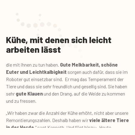
Kühe, mit denen sich leicht
arbeiten lässt
die mit ihnen zu tun haben.
Gute Melkbarkeit, schöne
Euter und Leichtkalbigkeit
sorgen auch dafür, dass sie im
Roboter gut einsetzbar sind. Er mag das Temperament der
Tiere und dass sie sehr freundlich und gesellig sind. Sie haben
sehr
gute Klauen
und den Drang, auf die Weide zu kommen
und zu fressen.
„Wir haben zwar die Anzahl der Kühe erhöht, nicht aber unsere
Remontierungszahlen. Deshalb haben wir
viele ältere Tiere
in der Herde
,“ sagt Kenneth. Und fügt hinzu: „Heute
verkaufen wir etwa 40 % unserer Färsen noch vor dem dritten