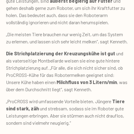
gute Leistungen, sind
äußerst begierig auf Futter
und
gehen deshalb gerne zum Roboter, um sich ihr Kraftfutter zu
holen. Das bedeutet auch, dass sie den Roboterarm
vollständig ignorieren und nicht daran herumspielen.
„Die meisten Tiere brauchen nur wenig Zeit, um das System
zu erlernen, und lassen sich sehr leicht melken“, sagt Kenneth.
Die Strichplatzierung der Kreuzungskühe ist gut
und
als vaterseitige Montbeliarde weisen sie eine gute hintere
Strichplatzierung auf. „Für alle, die sich nicht sicher sind, ob
ProCROSS-Kühe für das Robotermelken geeignet sind:
Unsere Kühe haben einen
Milchfluss von 3
Litern/min
, was
über dem Durchschnitt liegt“, sagt Kenneth.
„ProCROSS wird umfassende Vorteile bieten. Jüngere
Tiere
sind stark, zäh
und strebsam, sodass sie im Roboter gute
Leistungen erbringen. Aber sie stürmen auch nicht drauflos,
sondern sind vielmehr neugierig.“