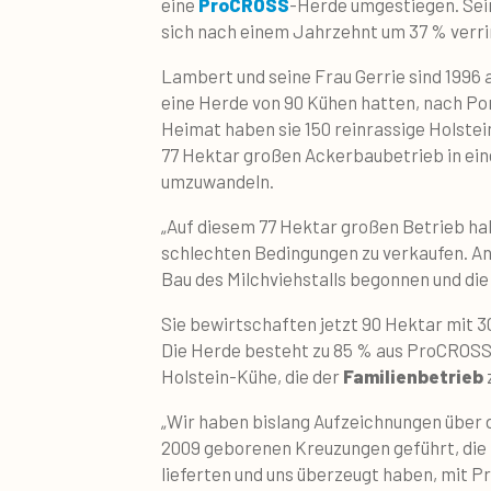
eine
ProCROSS
-Herde umgestiegen. Sei
sich nach einem Jahrzehnt um 37 % verri
Lambert und seine Frau Gerrie sind 1996 
eine Herde von 90 Kühen hatten, nach Por
Heimat haben sie 150 reinrassige Holstei
77 Hektar großen Ackerbaubetrieb in ein
umzuwandeln.
„Auf diesem 77 Hektar großen Betrieb ha
schlechten Bedingungen zu verkaufen. A
Bau des Milchviehstalls begonnen und di
Sie bewirtschaften jetzt 90 Hektar mit 3
Die Herde besteht zu 85 % aus ProCROSS-
Holstein-Kühe, die der
Familienbetrieb
„Wir haben bislang Aufzeichnungen über d
2009 geborenen Kreuzungen geführt, die
lieferten und uns überzeugt haben, mit