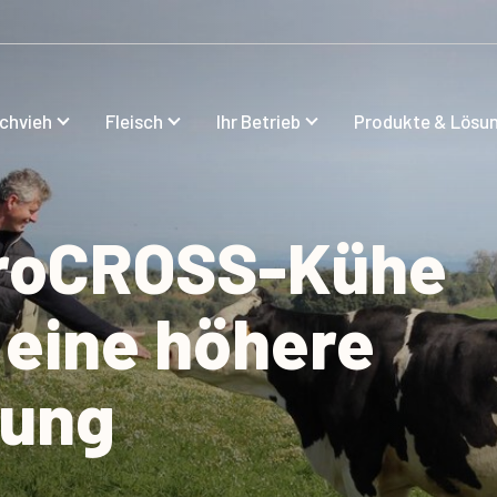
lchvieh
Fleisch
Ihr Betrieb
Produkte & Lösu
ProCROSS-Kühe
 eine höhere
tung