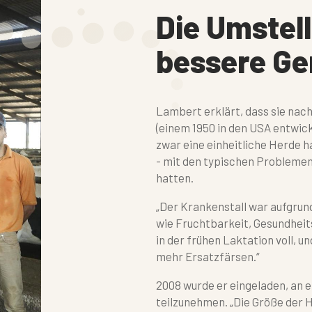
Die Umstell
bessere Ge
Lambert erklärt, dass sie nac
(einem 1950 in den USA entwick
zwar eine einheitliche Herde h
- mit den typischen Probleme
hatten.
„Der Krankenstall war aufgrun
wie Fruchtbarkeit, Gesundhei
in der frühen Laktation voll, 
mehr Ersatzfärsen.“
2008 wurde er eingeladen, an 
teilzunehmen. „Die Größe der H