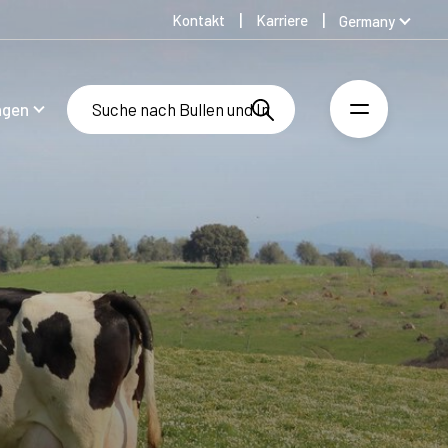
Kontakt
Karriere
Germany
Global
Australia
ngen
Denmark
Finland
Spanish
Swedish
United Kingdom
United States