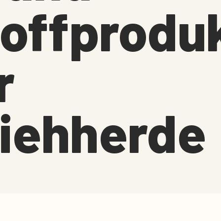
toffprodu
r
viehherde