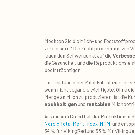
Möchten Sie die Milch- und Feststoffprod
verbessern? Die Zuchtprogramme von Vik
legen den Schwerpunkt auf die
Verbesse
die Gesundheit und die Reproduktionsleis
beeinträchtigen.
Die Leistung einer Milchkuh ist eine ihre
wenn nicht sogar die wichtigste. Ohne die
Menge an Milch zu produzieren, ist die Kuh
nachhaltigen
und
rentablen
Milchbetri
Aus diesem Grund hat der Produktionsind
Nordic Total Merit Index (NTM)
und entspr
34 % für VikingRed und 33 % für VikingJe