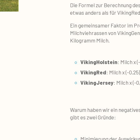
Die Formel zur Berechnung des
etwas anders als für VikingRed
Ein gemeinsamer Faktor im Pro
Milchviehrassen von VikingGene
Kilogramm Milch.
VikingHolstein
: Milch x (
VikingRed
: Milch x (-0,25)
VikingJersey
: Milch x (-0
Warum haben wir ein negatives
gibt es zwei Gründe:
Minimierung der Auswirku