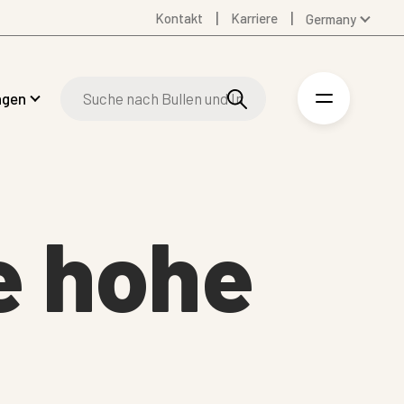
Kontakt
Karriere
Germany
Global
Australia
ngen
Denmark
Finland
Spanish
Swedish
United Kingdom
ne hohe
United States