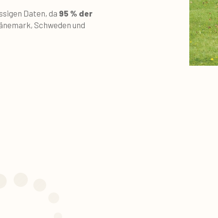
ässigen Daten, da
95
% der
Dänemark, Schweden und