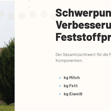
Schwerpunk
Verbesseru
Feststoffp
Der Gesamtzuchtwert für die P
Komponenten:
kg Milch
kg Fett
kg Eiweiß