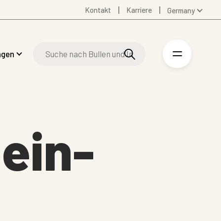
Kontakt
Karriere
Germany
Global
Australia
ngen
Denmark
Finland
Spanish
Swedish
United Kingdom
ein-
United States