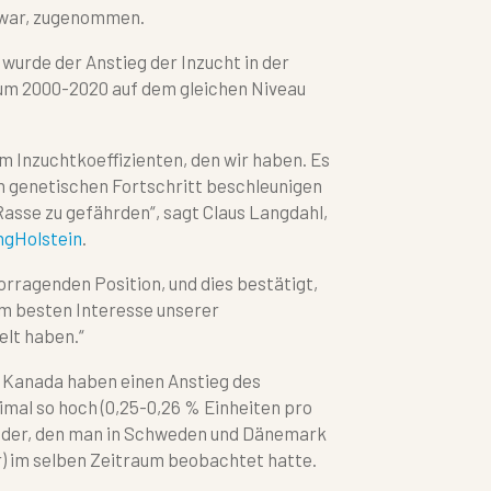
war, zugenommen.
 wurde der Anstieg der Inzucht in der
aum 2000-2020 auf dem gleichen Niveau
em Inzuchtkoeffizienten, den wir haben. Es
en genetischen Fortschritt beschleunigen
 Rasse zu gefährden“, sagt Claus Langdahl,
ngHolstein
.
vorragenden Position, und dies bestätigt,
im besten Interesse unserer
elt haben.“
d Kanada haben einen Anstieg des
imal so hoch (0,25-0,26 % Einheiten pro
s der, den man in Schweden und Dänemark
r) im selben Zeitraum beobachtet hatte.