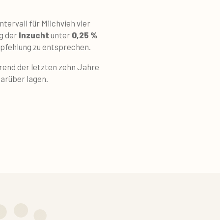
tervall für Milchvieh vier
eg der
Inzucht
unter
0,25 %
mpfehlung zu entsprechen.
hrend der letzten zehn Jahre
arüber lagen.