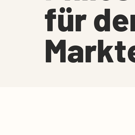
für de
Markt