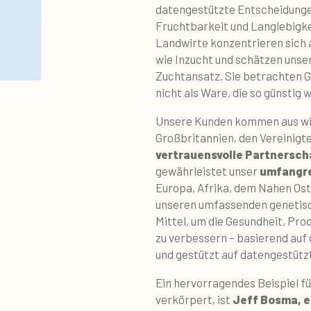
datengestützte Entscheidungen
Fruchtbarkeit und Langlebigke
Landwirte konzentrieren sich 
wie Inzucht und schätzen unse
Zuchtansatz. Sie betrachten Ge
nicht als Ware, die so günstig 
Unsere Kunden kommen aus wi
Großbritannien, den Vereinigte
vertrauensvolle Partnersc
gewährleistet unser
umfangre
Europa, Afrika, dem Nahen Ost
unseren umfassenden genetisc
Mittel, um die Gesundheit, Pro
zu verbessern – basierend au
und gestützt auf datengestütz
Ein hervorragendes Beispiel fü
verkörpert, ist
Jeff Bosma, 