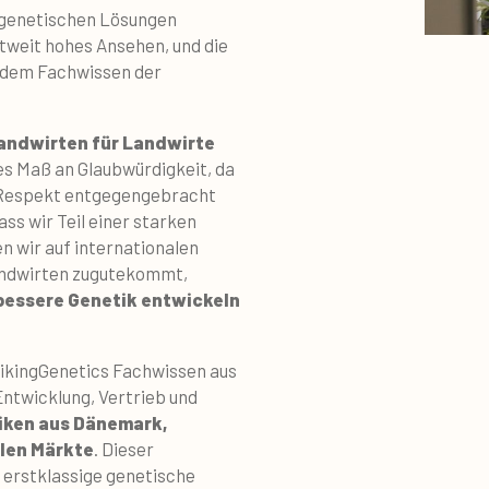
 genetischen Lösungen
tweit hohes Ansehen, und die
d dem Fachwissen der
andwirten für Landwirte
es Maß an Glaubwürdigkeit, da
 Respekt entgegengebracht
ass wir Teil einer starken
n wir auf internationalen
andwirten zugutekommt,
bessere Genetik entwickeln
ikingGenetics Fachwissen aus
ntwicklung, Vertrieb und
tiken aus Dänemark,
len Märkte
. Dieser
r erstklassige genetische