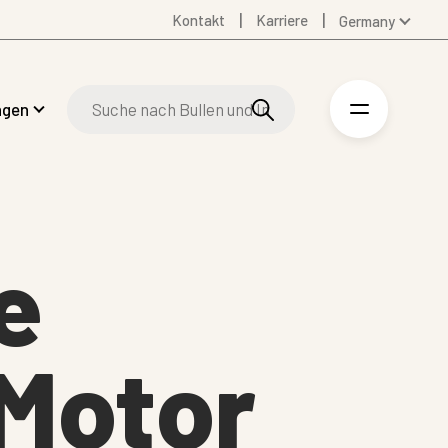
Kontakt
Karriere
Germany
Global
Australia
ngen
Denmark
Finland
Spanish
Swedish
United Kingdom
e
United States
 Motor