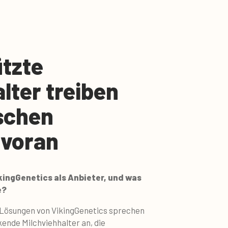
tzte
lter treiben
schen
 voran
kingGenetics als Anbieter, und was
e?
 Lösungen von VikingGenetics sprechen
kende Milchviehhalter an, die