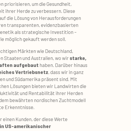
 priorisieren, um die Gesundheit,
it ihrer Herde zu verbessern. Diese
auf die Lösung von Herausforderungen
ren transparenten, evidenzbasierten
netik als strategische Investition –
wie möglich gekauft werden soll.
chtigen Märkten wie Deutschland,
n Staaten und Australien, wo wir
starke,
haften aufgebaut
haben. Darüber hinaus
iches Vertriebsnetz
, dass wir in ganz
en und Südamerika präsent sind. Mit
hen Lösungen bieten wir Landwirten die
duktivität und Rentabilität ihrer Herden
f dem bewährten nordischen Zuchtmodell
te Erkenntnisse.
r einen Kunden, der diese Werte
ein US-amerikanischer