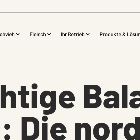
lchvieh
Fleisch
Ihr Betrieb
Produkte & Lösu
chtige Ba
: Die nor