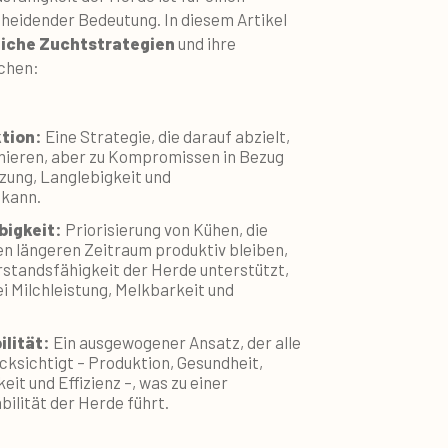
cheidender Bedeutung. In diesem Artikel
liche Zuchtstrategien
und ihre
chen:
ktion
:
Eine Strategie, die darauf abzielt,
imieren, aber zu Kompromissen in Bezug
zung, Langlebigkeit und
 kann.
bigkeit
:
Priorisierung von Kühen, die
en längeren Zeitraum produktiv bleiben,
rstandsfähigkeit der Herde unterstützt,
 Milchleistung, Melkbarkeit und
ilität
:
Ein ausgewogener Ansatz, der alle
ksichtigt – Produktion, Gesundheit,
it und Effizienz –, was zu einer
ilität der Herde führt.