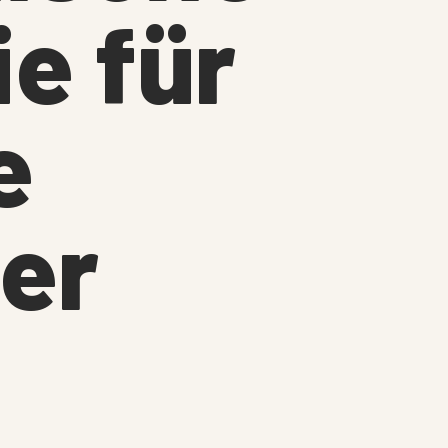
e für
e
der