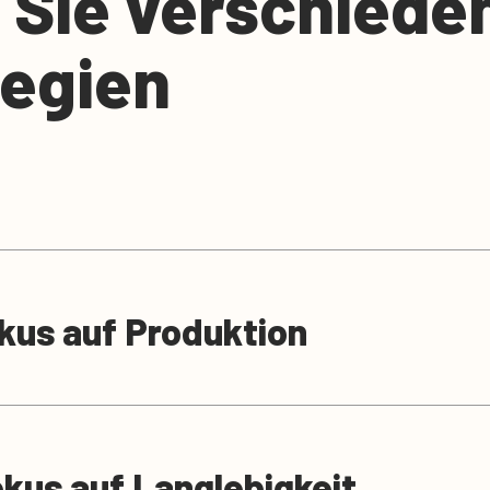
 Sie verschiede
tegien
okus auf Produktion
okus auf Langlebigkeit