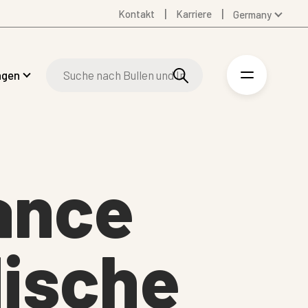
Kontakt
Karriere
Germany
Global
Australia
ngen
Denmark
Finland
Spanish
Swedish
United Kingdom
lance
United States
dische