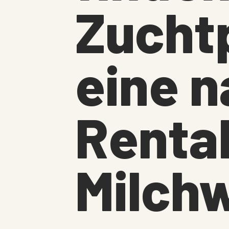
Zuchtp
eine n
Rentab
Milchw