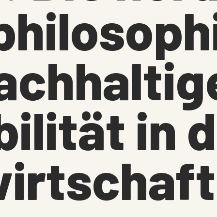
hilosophi
achhaltig
ilität in 
irtschaft