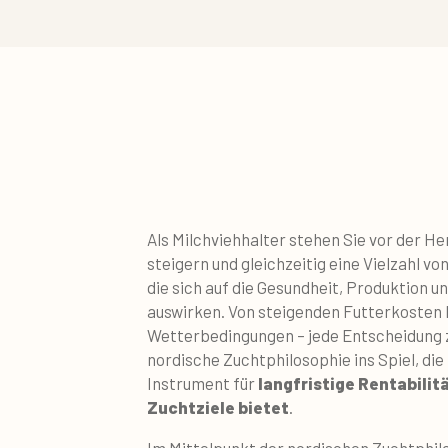
Als Milchviehhalter stehen Sie vor der H
steigern und gleichzeitig eine Vielzahl v
die sich auf die Gesundheit, Produktion u
auswirken. Von steigenden Futterkosten 
Wetterbedingungen – jede Entscheidung z
nordische Zuchtphilosophie ins Spiel, die
Instrument für
langfristige Rentabilit
Zuchtziele bietet
.
Im Mittelpunkt der nordischen Zuchtphil