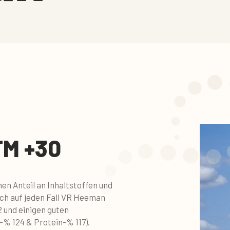
M +30
en Anteil an Inhaltstoffen und
ich auf jeden Fall VR Heeman
 und einigen guten
-% 124 & Protein-% 117).