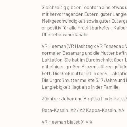
Gleichzeitig gibt er Töchtern eine etwas
mit hervorragenden Eutern, guter Langle
Melkgeschwindigkeit sowie guter Euterge
er positiv für alle Fruchtbarkeits-, Kalb
Überlebensmerkmale.
VR Heeman (VR Hashtag x VR Fonseca x 
normalen Besamung und die Mutter befind
Laktation. Sie hat im Durchschnitt über 1
mit einigen großen Prozentsätzen geliefer
Fett. Die Großmutter ist in der 4. Laktati
Die Urgroßmutter melkte 3,17 Jahre und i
Langlebigkeit liegt also in der Familie.
Züchter: Johan und Birgitta Linderkers
Beta-Kasein: A2 / A2 Kappa-Kasein: AA
VR Heeman bietet X-Vik