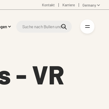
Kontakt
Karriere
Germany
Global
Australia
ngen
Denmark
Finland
Spanish
Swedish
United Kingdom
s - VR
United States