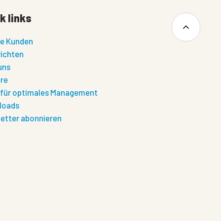
k links
e Kunden
ichten
uns
ere
 für optimales Management
loads
etter abonnieren