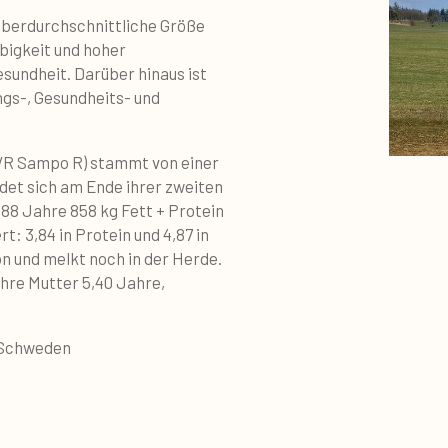
 überdurchschnittliche Größe
bigkeit und hoher
sundheit. Darüber hinaus ist
ungs-, Gesundheits- und
VR Sampo R) stammt von einer
et sich am Ende ihrer zweiten
,88 Jahre 858 kg Fett + Protein
t: 3,84 in Protein und 4,87 in
on und melkt noch in der Herde.
hre Mutter 5,40 Jahre,
, Schweden